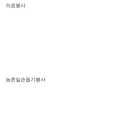
의료봉사
농촌일손돕기봉사